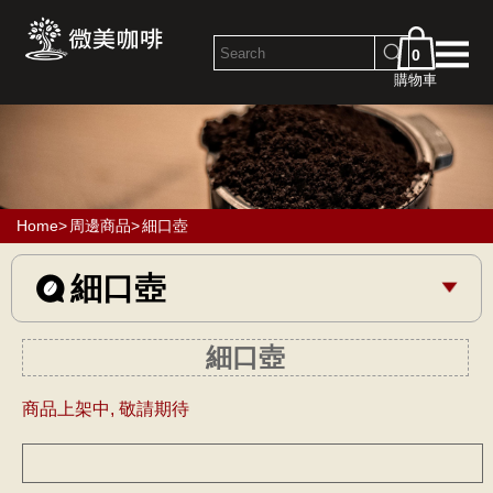
0
購物車
Home
>
周邊商品
>
細口壺
細口壺
細口壺
商品上架中, 敬請期待