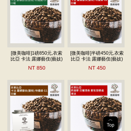
[微美咖啡]1磅850元,衣索
[微美咖啡]半磅450元,衣索
比亞 卡法 露娜藝伎(藝妓)
比亞 卡法 露娜藝伎(藝妓)
特優級 G1 日曬 淺焙咖啡
特優級 G1 日曬 淺焙咖啡
NT 850
NT 450
豆,新鮮烘焙
豆,新鮮烘焙
︿
Top