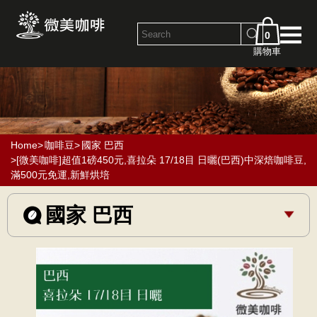
0
購物車
Home
>
咖啡豆
>
國家 巴西
>[微美咖啡]超值1磅450元,喜拉朵 17/18目 日曬(巴西)中深焙咖啡豆,
滿500元免運,新鮮烘培
國家 巴西