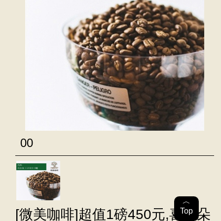
00
︿
Top
[微美咖啡]超值1磅450元,喜拉朵