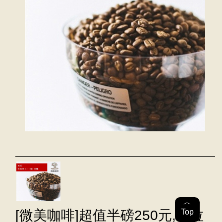
︿
Top
[微美咖啡]超值半磅250元,喜拉