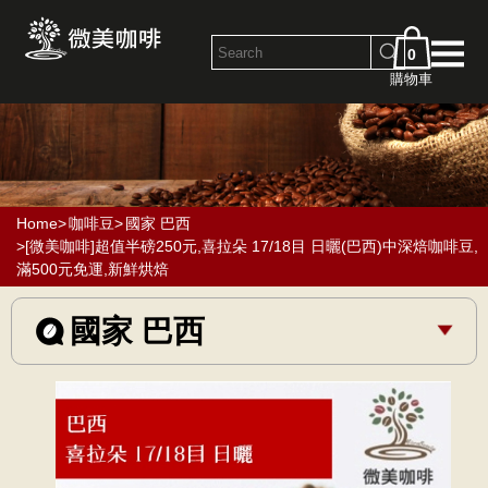
0
購物車
Home
>
咖啡豆
>
國家 巴西
>[微美咖啡]超值半磅250元,喜拉朵 17/18目 日曬(巴西)中深焙咖啡豆,
滿500元免運,新鮮烘焙
國家 巴西